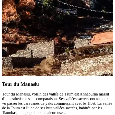
d
n
e
V
D
2
Tour du Manaslu
Tour du Manaslu, voisin des vallée de Tsum est Annapurna massif
d’un esthétisme sans comparaison. Ses vallées sacrées ont toujours
vu passer les caravanes de yaks commerçant avec le Tibet. La vallée
de la Tsum est l’une de ses huit vallées sacrées, habitée par les
Tsumbas, une population chaleureuse...
D