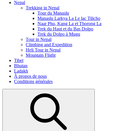
Nepal
Trekking in Nepal
Tour du Manaslu
Manaslu Larkya La Le lac Tilicho
Naar Phu, Kang La et Thorong La
Trek du Haut et du Bas Dolpo
Trek du Dolpo à Mugu
Tour in Nepal
Climbing and Expedition
Heli Tour in Nepal
Mountain Flight
Tibet
Bhutan
Ladakh
À propos de nous
Conditions générales