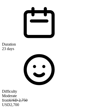
D
f
Duration
23
days
E
Difficulty
Moderate
from
USD 2,750
USD
2,700